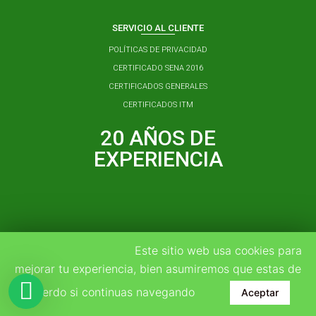
SERVICIO AL CLIENTE
POLÍTICAS DE PRIVACIDAD
CERTIFICADO SENA 2016
CERTIFICADOS GENERALES
CERTIFICADOS ITM
20 AÑOS DE
EXPERIENCIA
Este sitio web usa cookies para
3137310291
mejorar tu experiencia, bien asumiremos que estas de
GERENCIA@BIOREGULADORES.COM
acuerdo si continuas navegando
Aceptar
CALLE 34 NO 82-26 - MEDELLIN